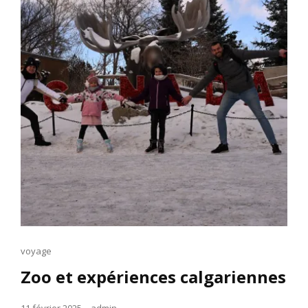
Cat
voyage
Links
Zoo et expériences calgariennes
Posted