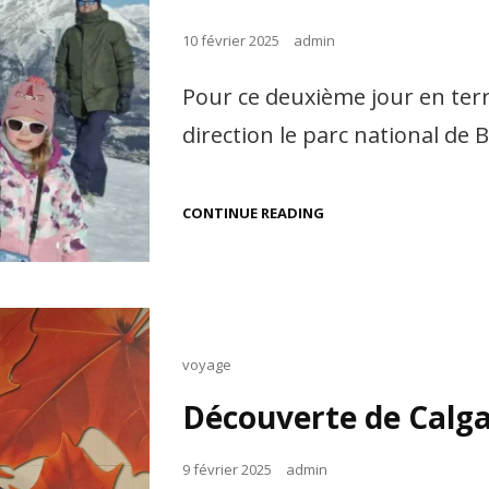
Posted
10 février 2025
admin
on
Pour ce deuxième jour en ter
direction le parc national de B
PARC
CONTINUE READING
NATIONAL
DE
BANFF
Cat
voyage
Links
Découverte de Calg
Posted
9 février 2025
admin