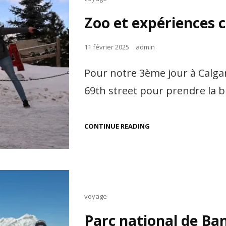
Links
Zoo et expériences 
Posted
11 février 2025
admin
on
Pour notre 3ème jour à Calgar
69th street pour prendre la b
ZOO
CONTINUE READING
ET
EXPÉRIENCES
CALGARIENNES
Cat
voyage
Links
Parc national de Ban