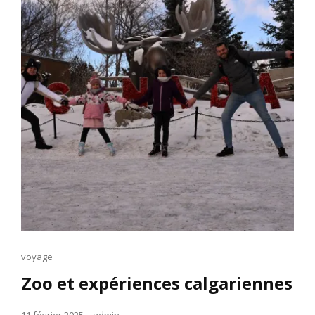
Cat
voyage
Links
Zoo et expériences calgariennes
Posted