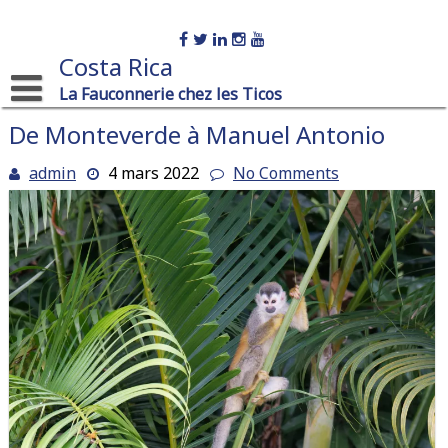
Skip
to
content
Costa Rica
La Fauconnerie chez les Ticos
De Monteverde à Manuel Antonio
admin
4 mars 2022
No Comments