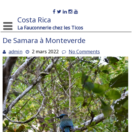
Skip
to
content
Costa Rica
La Fauconnerie chez les Ticos
De Samara à Monteverde
admin
2 mars 2022
No Comments